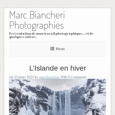
Marc Biancheri
Skip
to
content
Photographies
Présentation de mon travail photographique… et de
quelques vidéos.
Menu
L’Islande en hiver
On 23 mars 2025 by
marcbiancheri
With
0
Comments